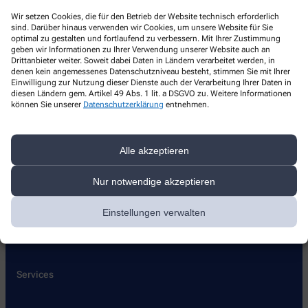
Einhorn Apotheke
Wir setzen Cookies, die für den Betrieb der Website technisch erforderlich
sind. Darüber hinaus verwenden wir Cookies, um unsere Website für Sie
Anton-Hansen-Straße 7
,
66564
Ottweiler
optimal zu gestalten und fortlaufend zu verbessern. Mit Ihrer Zustimmung
geben wir Informationen zu Ihrer Verwendung unserer Website auch an
+49-6824/2049920
Drittanbieter weiter. Soweit dabei Daten in Ländern verarbeitet werden, in
denen kein angemessenes Datenschutzniveau besteht, stimmen Sie mit Ihrer
+49-6824/2049921
Einwilligung zur Nutzung dieser Dienste auch der Verarbeitung Ihrer Daten in
diesen Ländern gem. Artikel 49 Abs. 1 lit. a DSGVO zu. Weitere Informationen
ottweiler@einhorn-saar.de
können Sie unserer
Datenschutzerklärung
entnehmen.
Alle akzeptieren
Nur notwendige akzeptieren
Über uns
Lieferoptionen
Einstellungen verwalten
Pflegehilfsmittel
Kontakt
Services