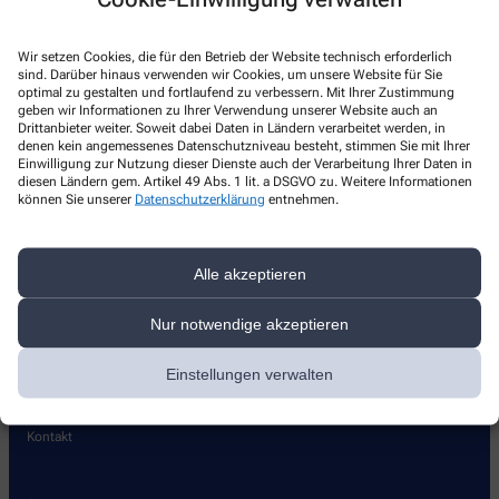
Kontakt
Wir setzen Cookies, die für den Betrieb der Website technisch erforderlich
Einhorn Apotheke
sind. Darüber hinaus verwenden wir Cookies, um unsere Website für Sie
optimal zu gestalten und fortlaufend zu verbessern. Mit Ihrer Zustimmung
geben wir Informationen zu Ihrer Verwendung unserer Website auch an
Anton-Hansen-Straße 7
,
66564
Ottweiler
Drittanbieter weiter. Soweit dabei Daten in Ländern verarbeitet werden, in
+49-6824/2049920
denen kein angemessenes Datenschutzniveau besteht, stimmen Sie mit Ihrer
Einwilligung zur Nutzung dieser Dienste auch der Verarbeitung Ihrer Daten in
+49-6824/2049921
diesen Ländern gem. Artikel 49 Abs. 1 lit. a DSGVO zu. Weitere Informationen
können Sie unserer
Datenschutzerklärung
entnehmen.
ottweiler@einhorn-saar.de
Alle akzeptieren
Nur notwendige akzeptieren
Über uns
Einstellungen verwalten
Lieferoptionen
Pflegehilfsmittel
Kontakt